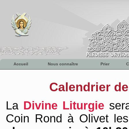
Accueil
Nous connaître
Prier
C
Calendrier de
La
Divine Liturgie
ser
Coin Rond à Olivet le